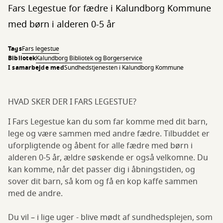
Fars Legestue for fædre i Kalundborg Kommune
med børn i alderen 0-5 år
Tags
Fars legestue
Bibliotek
Kalundborg Bibliotek og Borgerservice
I samarbejde med
​​Sundhedstjenesten i Kalundborg Kommune​
HVAD SKER DER I FARS LEGESTUE?
I Fars Legestue kan du som far komme med dit barn,
lege og være sammen med andre fædre. Tilbuddet er
uforpligtende og åbent for alle fædre med børn i
alderen 0-5 år, ældre søskende er også velkomne. Du
kan komme, når det passer dig i åbningstiden, og
sover dit barn, så kom og få en kop kaffe sammen
med de andre.
Du vil – i lige uger - blive mødt af sundhedsplejen, som