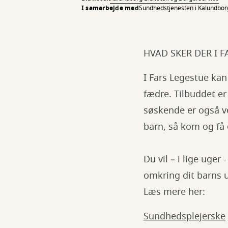
I samarbejde med
​​Sundhedstjenesten i Kalundb
HVAD SKER DER I 
I Fars Legestue k
fædre. Tilbuddet er
søskende er også v
barn, så kom og f
Du vil – i lige uger
omkring dit barns u
Læs mere her:
Sundhedsplejerske