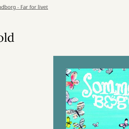
dborg - Far for livet
old