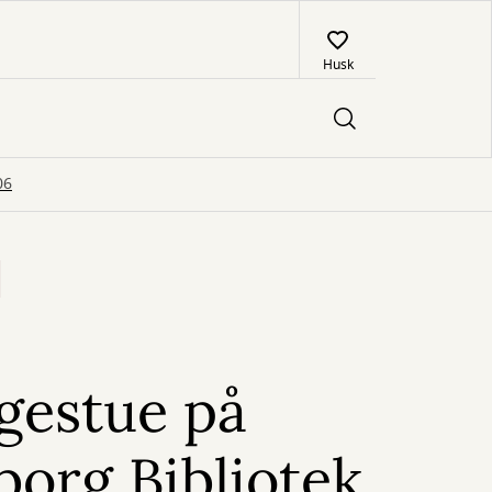
Husk
06
gestue på
org Bibliotek