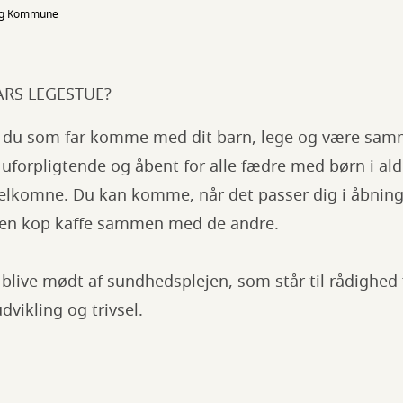
org Kommune​
FARS LEGESTUE?
an du som far komme med dit barn, lege og være sa
 uforpligtende og åbent for alle fædre med børn i ald
elkomne. Du kan komme, når det passer dig i åbnings
å en kop kaffe sammen med de andre.
 - blive mødt af sundhedsplejen, som står til rådighed
dvikling og trivsel.