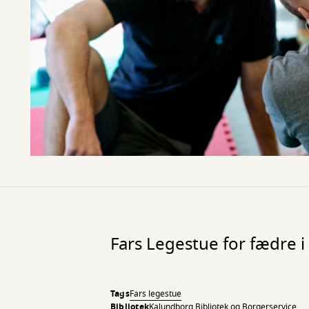
Fars Legestue for fædre 
Tags
Fars legestue
Bibliotek
Kalundborg Bibliotek og Borgerservice