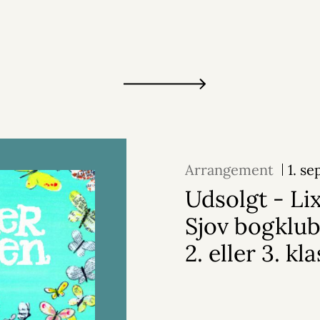
Arrangement
1. s
Udsolgt - Lix
Sjov bogklub 
2. eller 3. kla