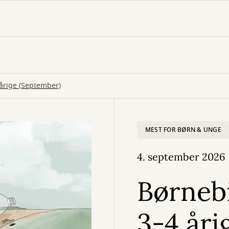
 årige (September)
MEST FOR BØRN & UNGE
4. september 2026
Børnebi
3-4 åri