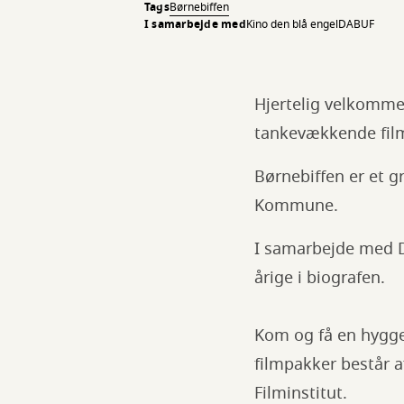
Tags
Børnebiffen
I samarbejde med
Kino den blå engel
DABUF
Hjertelig velkommen
tankevækkende fil
Børnebiffen er et g
Kommune.
I samarbejde med D
årige i biografen.
Kom og få en hygge
filmpakker består a
Filminstitut.