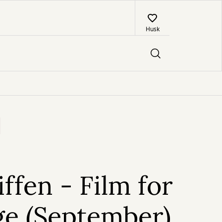
Husk
ffen - Film for
ge (September)