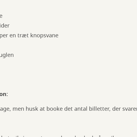
te
bider
lper en træt knopsvane
!
fuglen
on:
tage, men husk at booke det antal billetter, der svarer 