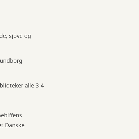
de, sjove og
alundborg
lioteker alle 3-4
ebiffens
Det Danske