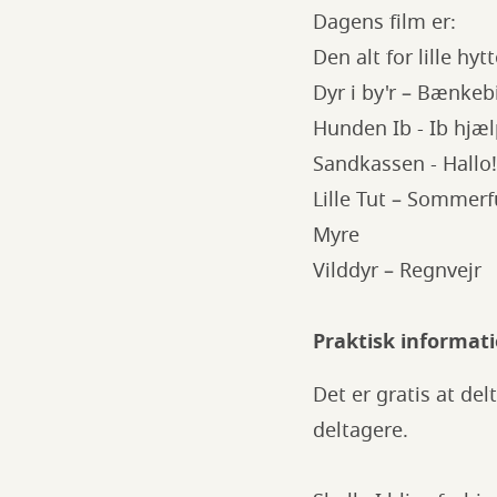
Dagens film er:
Den alt for lille hyt
Dyr i by'r – Bænke
Hunden Ib - Ib hjæ
Sandkassen - Hallo
Lille Tut – Sommer
Myre
Vilddyr – Regnvejr
Praktisk informati
Det er gratis at del
deltagere.