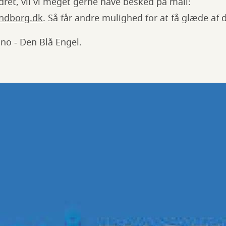
ndret, vil vi meget gerne have besked på mail:
ndborg.dk
. Så får andre mulighed for at få glæde af 
Kino - Den Blå Engel.