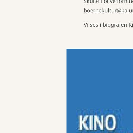
Skulle I blive forhi
boernekultur@kalu
Vi ses i biografen 