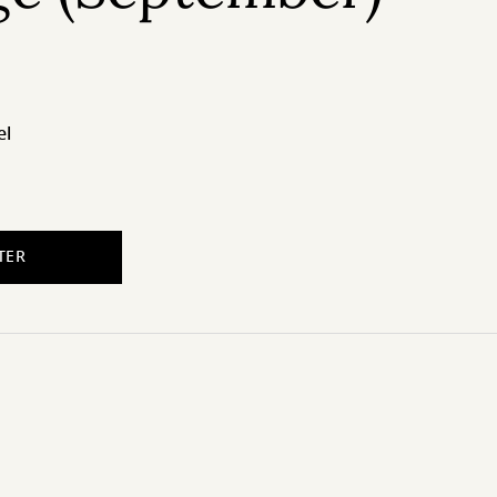
el
TER