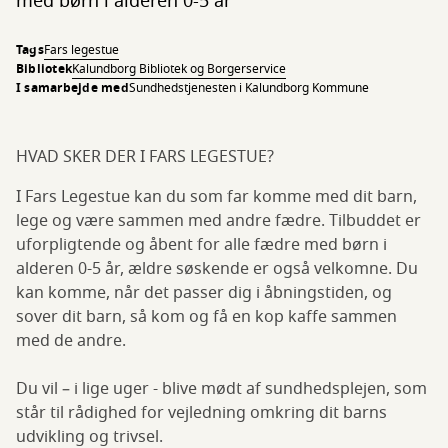
med børn i alderen 0-5 år
Tags
Fars legestue
Bibliotek
Kalundborg Bibliotek og Borgerservice
I samarbejde med
​​Sundhedstjenesten i Kalundborg Kommune​
HVAD SKER DER I FARS LEGESTUE?
I Fars Legestue kan du som far komme med dit barn,
lege og være sammen med andre fædre. Tilbuddet er
uforpligtende og åbent for alle fædre med børn i
alderen 0-5 år, ældre søskende er også velkomne. Du
kan komme, når det passer dig i åbningstiden, og
sover dit barn, så kom og få en kop kaffe sammen
med de andre.
Du vil – i lige uger - blive mødt af sundhedsplejen, som
står til rådighed for vejledning omkring dit barns
udvikling og trivsel.