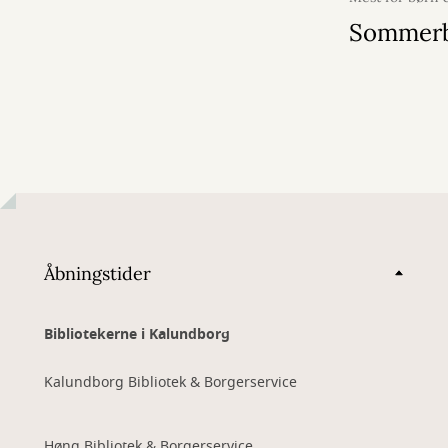
april 2026
Sommer
Åbningstider
Bibliotekerne i Kalundborg
Kalundborg Bibliotek & Borgerservice
Høng Bibliotek & Borgerservice