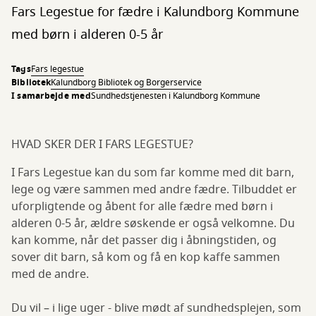
Fars Legestue for fædre i Kalundborg Kommune
med børn i alderen 0-5 år
Tags
Fars legestue
Bibliotek
Kalundborg Bibliotek og Borgerservice
I samarbejde med
​​Sundhedstjenesten i Kalundborg Kommune​
HVAD SKER DER I FARS LEGESTUE?
I Fars Legestue kan du som far komme med dit barn,
lege og være sammen med andre fædre. Tilbuddet er
uforpligtende og åbent for alle fædre med børn i
alderen 0-5 år, ældre søskende er også velkomne. Du
kan komme, når det passer dig i åbningstiden, og
sover dit barn, så kom og få en kop kaffe sammen
med de andre.
Du vil – i lige uger - blive mødt af sundhedsplejen, som