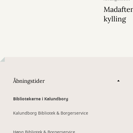
2026
Madaften
kylling
Åbningstider
Bibliotekerne i Kalundborg
Kalundborg Bibliotek & Borgerservice
Høng Bibliotek & Borgerservice