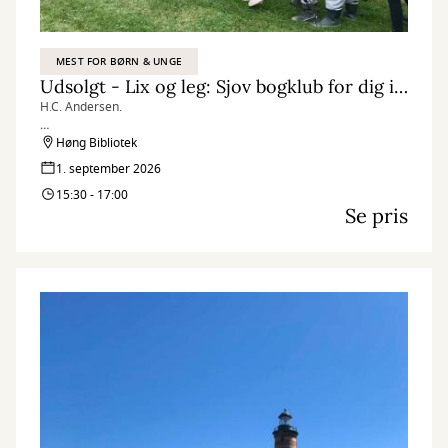
MEST FOR BØRN & UNGE
Udsolgt - Lix og leg: Sjov bogklub for dig i 2. eller 3. klasse.
H.C. Andersen.
Vi læser og leger eventyr med mere og tager på tur til H.C.
Høng Bibliotek
Andersens hus.
1. september 2026
15:30 - 17:00
Se pris