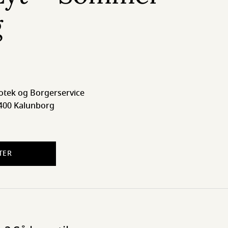
g
otek og Borgerservice
4400 Kalunborg
TER