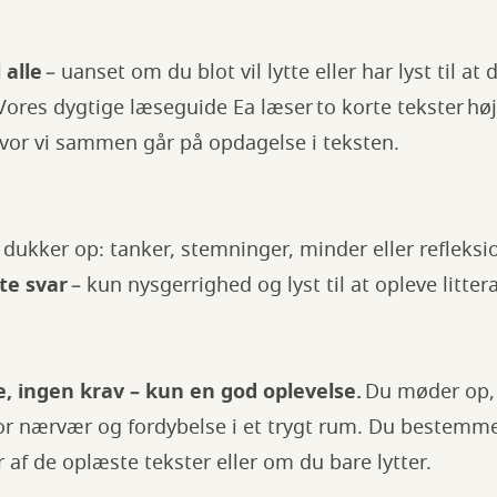
 alle
– uanset om du blot vil lytte eller har lyst til at
 Vores dygtige læseguide Ea læser to korte tekster høj
hvor vi sammen går på opdagelse i teksten.
r dukker op: tanker, stemninger, minder eller refleksi
rte svar
– kun nysgerrighed og lyst til at opleve lit
, ingen krav – kun en god oplevelse.
Du møder op, 
r nærvær og fordybelse i et trygt rum. Du bestemmer
r af de oplæste tekster eller om du bare lytter.