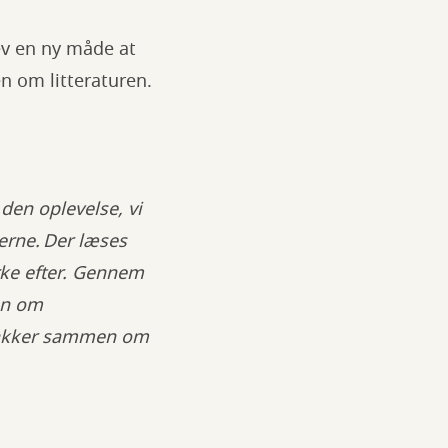
ev en ny måde at
en om litteraturen.
 den oplevelse, vi
erne. Der læses
ke efter. Gennem
en om
snakker sammen om