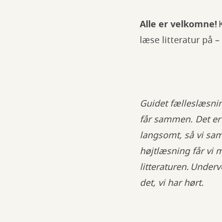
Alle er velkomne!
K
læse litteratur på 
Guidet fælleslæsning
får sammen. Det er 
langsomt, så vi sa
højtlæsning får vi 
litteraturen. Unde
det, vi har hørt.