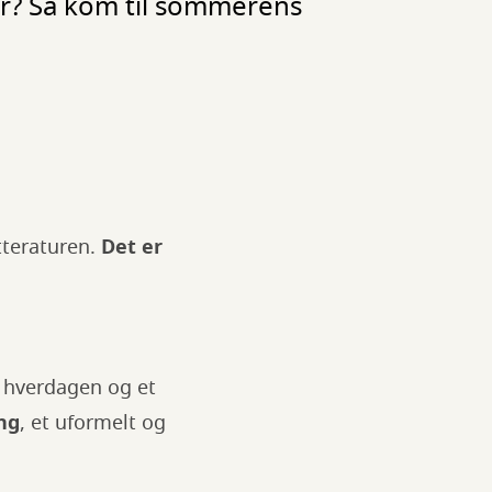
er? Så kom til sommerens
tteraturen.
Det er
a hverdagen og et
ng
, et uformelt og