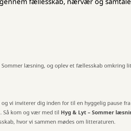
en gennem fællesskab, nærvær og samtal
– Sommer læsning, og oplev et fællesskab omkring li
og vi inviterer dig inden for til en hyggelig pause fr
b. Så kom og vær med til
Hyg & Lyt – Sommer læsni
esskab, hvor vi sammen mødes om litteraturen.