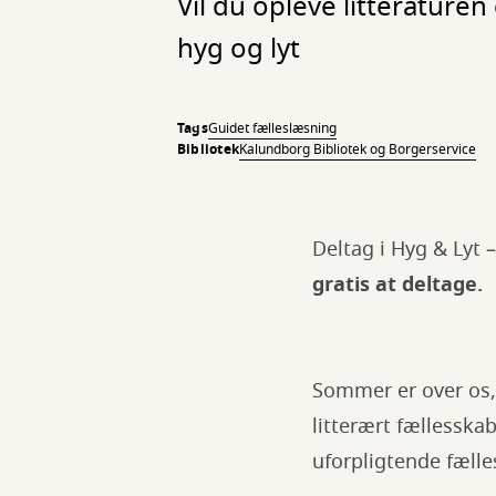
Vil du opleve litteratur
hyg og lyt
Tags
Guidet fælleslæsning
Bibliotek
Kalundborg Bibliotek og Borgerservice
Deltag i Hyg & Lyt 
gratis at deltage.
Sommer er over os, 
litterært fællesska
uforpligtende fæll