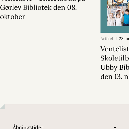
Gørlev Bibliotek den 08.
oktober
Artikel
28. 
Ventelist
Skoletil
Ubby Bib
den 13. 
Åbningstider