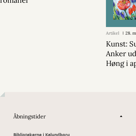
romaner
Artikel
28. 
Kunst: S
Anker uds
Høng i ap
Åbningstider
Bibliotekerne i Kalundborg