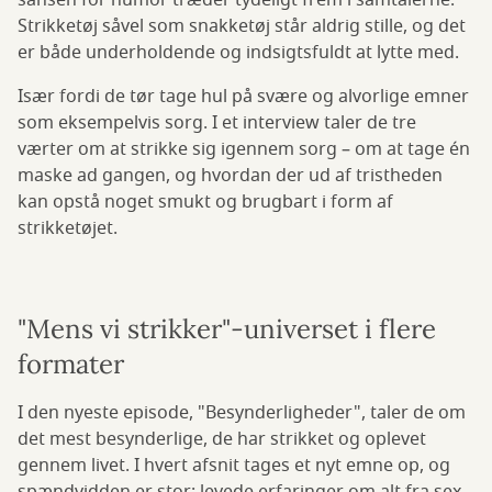
sansen for humor træder tydeligt frem i samtalerne.
Strikketøj såvel som snakketøj står aldrig stille, og det
er både underholdende og indsigtsfuldt at lytte med.
Især fordi de tør tage hul på svære og alvorlige emner
som eksempelvis sorg. I et interview taler de tre
værter om at strikke sig igennem sorg – om at tage én
maske ad gangen, og hvordan der ud af tristheden
kan opstå noget smukt og brugbart i form af
strikketøjet.
"Mens vi strikker"-universet i flere
formater
I den nyeste episode, "Besynderligheder", taler de om
det mest besynderlige, de har strikket og oplevet
gennem livet. I hvert afsnit tages et nyt emne op, og