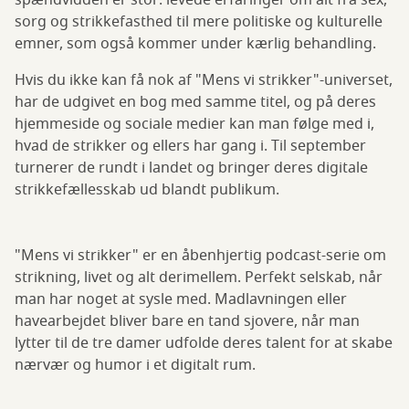
spændvidden er stor: levede erfaringer om alt fra sex,
sorg og strikkefasthed til mere politiske og kulturelle
emner, som også kommer under kærlig behandling.
Hvis du ikke kan få nok af "Mens vi strikker"-universet,
har de udgivet en bog med samme titel, og på deres
hjemmeside og sociale medier kan man følge med i,
hvad de strikker og ellers har gang i. Til september
turnerer de rundt i landet og bringer deres digitale
strikkefællesskab ud blandt publikum.
"Mens vi strikker" er en åbenhjertig podcast-serie om
strikning, livet og alt derimellem. Perfekt selskab, når
man har noget at sysle med. Madlavningen eller
havearbejdet bliver bare en tand sjovere, når man
lytter til de tre damer udfolde deres talent for at skabe
nærvær og humor i et digitalt rum.