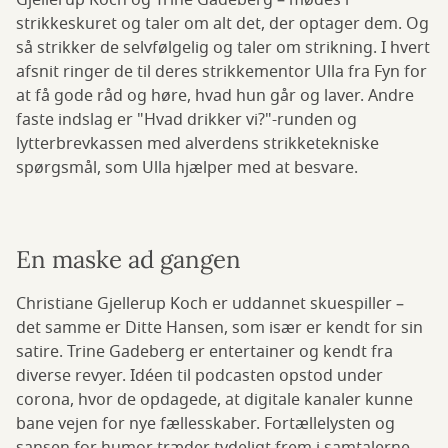
Gjellerup Koch og Trine Gadeberg – mødes i
strikkeskuret og taler om alt det, der optager dem. Og
så strikker de selvfølgelig og taler om strikning. I hvert
afsnit ringer de til deres strikkementor Ulla fra Fyn for
at få gode råd og høre, hvad hun går og laver. Andre
faste indslag er "Hvad drikker vi?"-runden og
lytterbrevkassen med alverdens strikketekniske
spørgsmål, som Ulla hjælper med at besvare.
En maske ad gangen
Christiane Gjellerup Koch er uddannet skuespiller –
det samme er Ditte Hansen, som især er kendt for sin
satire. Trine Gadeberg er entertainer og kendt fra
diverse revyer. Idéen til podcasten opstod under
corona, hvor de opdagede, at digitale kanaler kunne
bane vejen for nye fællesskaber. Fortællelysten og