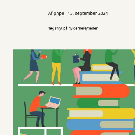
Af
pnpe
13. september 2024
Tags
Nyt på hylderne
Nyheder