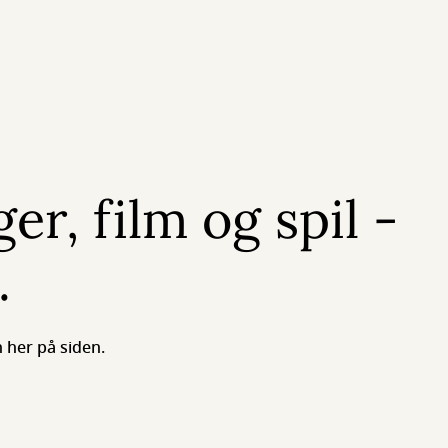
er, film og spil -
.
 her på siden.