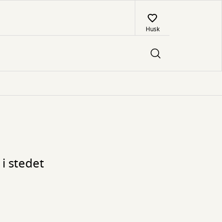
Husk
i stedet