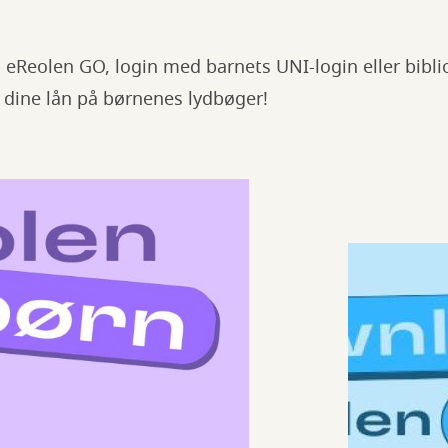
Reolen GO, login med barnets UNI-login eller biblio
af dine lån på børnenes lydbøger!