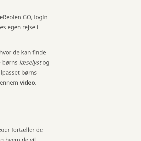
eReolen GO, login
es egen rejse i
 hvor de kan finde
ke børns
læselyst
og
ilpasset børns
g gennem
video
.
oer fortæller de
og hvem de vil