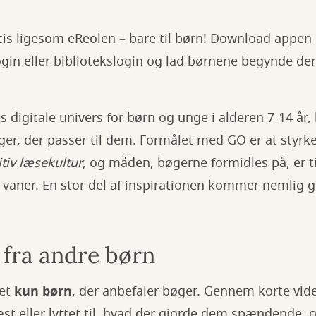
is ligesom eReolen – bare til børn! Download appen 
in eller bibliotekslogin og lad børnene begynde der
s digitale univers for børn og unge i alderen 7-14 år,
ger, der passer til dem. Formålet med GO er at styr
tiv læsekultur
, og måden, bøgerne formidles på, er t
e vaner. En stor del af inspirationen kommer nemli
 fra andre børn
det
kun børn
, der anbefaler bøger. Gennem korte vide
st eller lyttet til, hvad der gjorde dem spændende, 