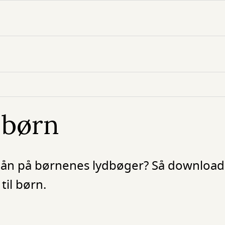
 børn
 lån på børnenes lydbøger? Så download 
il børn.