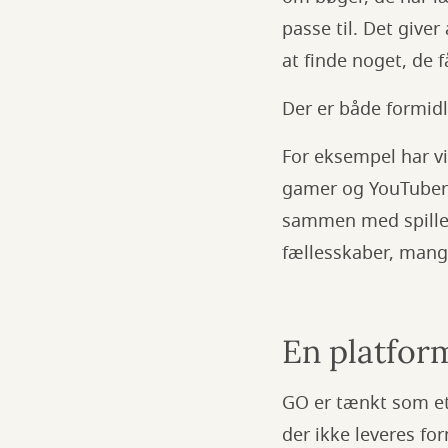
passe til. Det give
at finde noget, de f
Der er både formidli
For eksempel har v
gamer og YouTube
sammen med spillen
fællesskaber, mange
En platform
GO er tænkt som et 
der ikke leveres fo