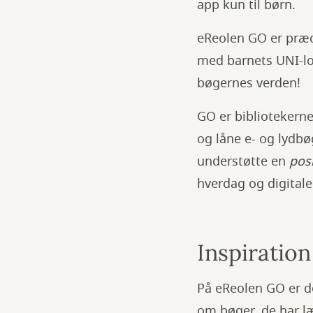
app kun til børn.
eReolen GO er præc
med barnets UNI-log
bøgernes verden!
GO er bibliotekerne
og låne e- og lydbø
understøtte en
posi
hverdag og digital
Inspiration
På eReolen GO er 
om bøger, de har læ