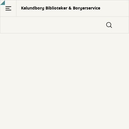
Gå
Kalundborg Biblioteker & Borgerservice
til
hovedindhold