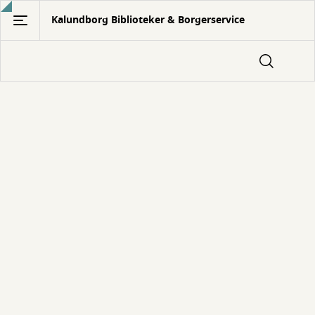
Gå
Kalundborg Biblioteker & Borgerservice
til
hovedindhold