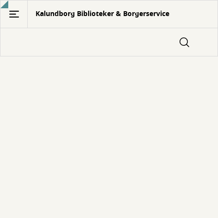
Gå
Kalundborg Biblioteker & Borgerservice
til
hovedindhold