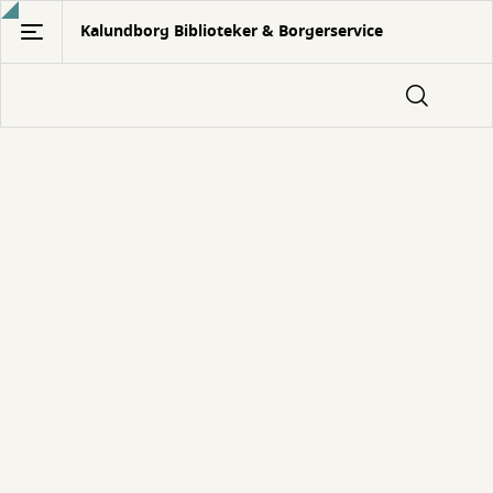
Gå
Kalundborg Biblioteker & Borgerservice
til
hovedindhold