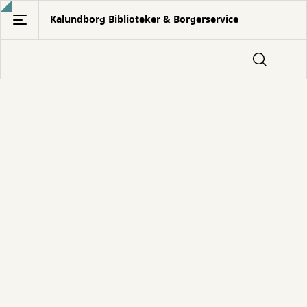
Gå
Kalundborg Biblioteker & Borgerservice
til
hovedindhold