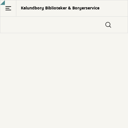
Gå
Kalundborg Biblioteker & Borgerservice
til
hovedindhold