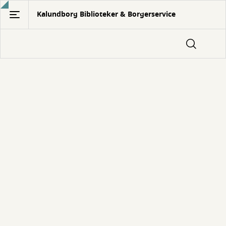
Gå
Kalundborg Biblioteker & Borgerservice
til
hovedindhold