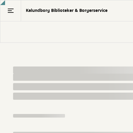
Gå
Kalundborg Biblioteker & Borgerservice
til
hovedindhold