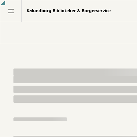
Gå
Kalundborg Biblioteker & Borgerservice
til
hovedindhold