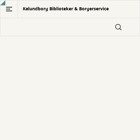
Gå
Kalundborg Biblioteker & Borgerservice
til
hovedindhold