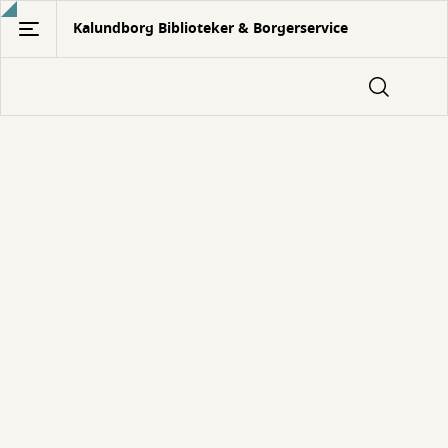
Gå
Kalundborg Biblioteker & Borgerservice
til
hovedindhold