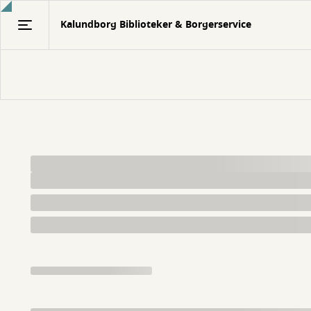
Gå
Kalundborg Biblioteker & Borgerservice
til
hovedindhold