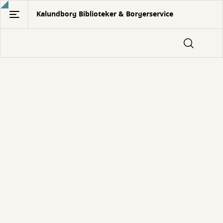
Gå
Kalundborg Biblioteker & Borgerservice
til
hovedindhold