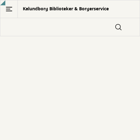
Gå
Kalundborg Biblioteker & Borgerservice
til
hovedindhold