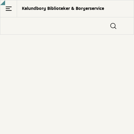
Gå
Kalundborg Biblioteker & Borgerservice
til
hovedindhold