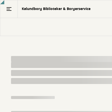
Gå
Kalundborg Biblioteker & Borgerservice
til
hovedindhold