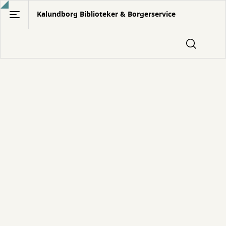
Gå
Kalundborg Biblioteker & Borgerservice
til
hovedindhold