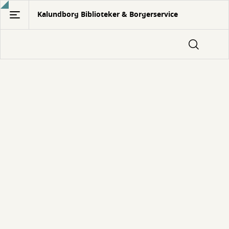
Gå
Kalundborg Biblioteker & Borgerservice
til
hovedindhold