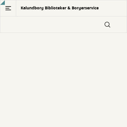
Gå
Kalundborg Biblioteker & Borgerservice
til
hovedindhold