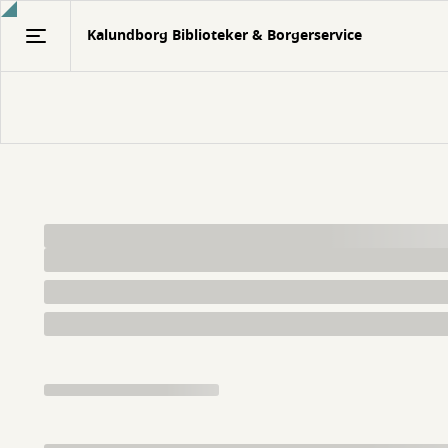
Gå
Kalundborg Biblioteker & Borgerservice
til
hovedindhold