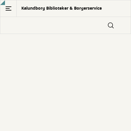
Gå
Kalundborg Biblioteker & Borgerservice
til
hovedindhold