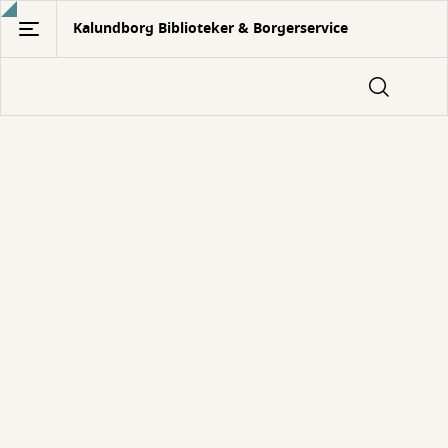
Gå
Kalundborg Biblioteker & Borgerservice
til
hovedindhold