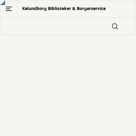
Gå
Kalundborg Biblioteker & Borgerservice
til
hovedindhold