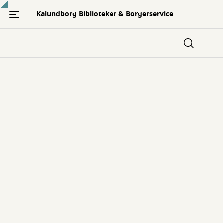
Gå
Kalundborg Biblioteker & Borgerservice
til
hovedindhold