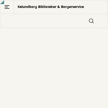
Gå
Kalundborg Biblioteker & Borgerservice
til
hovedindhold