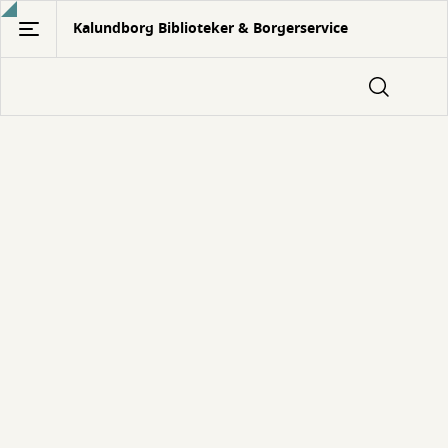
Gå
Kalundborg Biblioteker & Borgerservice
til
hovedindhold