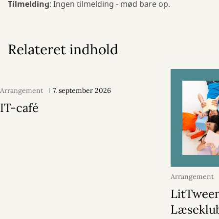
Tilmelding
: Ingen tilmelding - mød bare op.
Relateret indhold
Arrangement
7. september 2026
IT-café
Arrangement
2026
LitTween
Læseklub