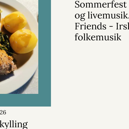
Sommerfest 
og livemusik
Friends - Ir
folkemusik
026
kylling