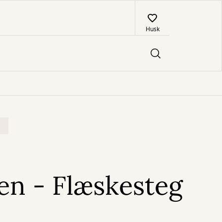
Husk
E
en - Flæskesteg