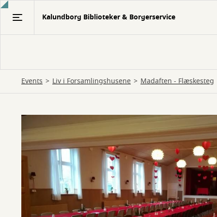
Gå
Kalundborg Biblioteker & Borgerservice
til
hovedindhold
Events
Liv i Forsamlingshusene
Madaften - Flæskesteg