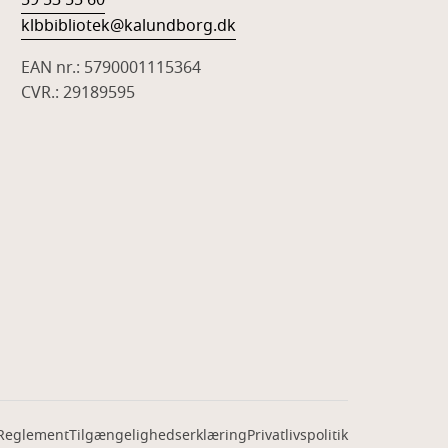
59 53 55 60
klbbibliotek@kalundborg.dk
EAN nr.: 5790001115364
CVR.: 29189595
Reglement
Tilgængelighedserklæring
Privatlivspolitik