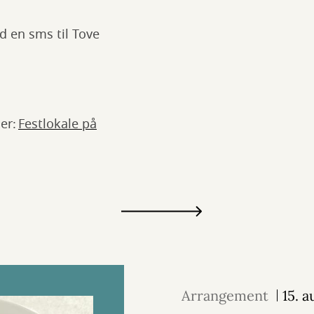
nd en sms til Tove
er:
Festlokale på
Arrangement
15. 