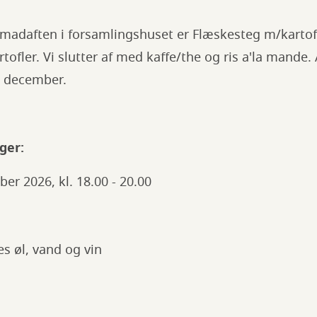
daften i forsamlingshuset er Flæskesteg m/kartofl
rtofler. Vi slutter af med kaffe/the og ris a'la mand
. december.
ger:
ber 2026, kl. 18.00 - 20.00
es øl, vand og vin